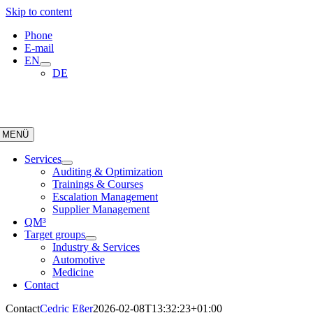
Skip to content
Phone
E-mail
EN
DE
MENÜ
Services
Auditing & Optimization
Trainings & Courses
Escalation Management
Supplier Management
QM³
Target groups
Industry & Services
Automotive
Medicine
Contact
Contact
Cedric Eßer
2026-02-08T13:32:23+01:00