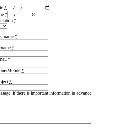
te
*
me
*
lutation
*
rst name
*
rname
*
mail
*
one/Mobile
*
bject
*
ssage, if there is important information in advance.