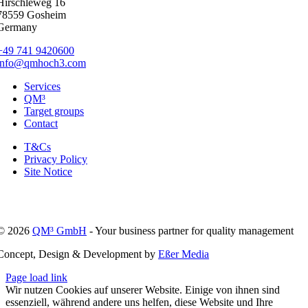
Hirschleweg 16
78559 Gosheim
Germany
+49 741 9420600
info@qmhoch3.com
Services
QM³
Target groups
Contact
T&Cs
Privacy Policy
Site Notice
© 2026
QM³ GmbH
- Your business partner for quality management
Concept, Design & Development by
Eßer Media
Page load link
Wir nutzen Cookies auf unserer Website. Einige von ihnen sind
essenziell, während andere uns helfen, diese Website und Ihre