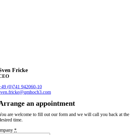
Sven Fricke
CEO
+49 (0)741 942060-10
sven.fricke@qmhoch3.com
Arrange an appointment
You are welcome to fill out our form and we will call you back at the
desired time.
ompany
*