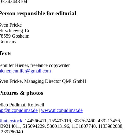
DE343443104
Person responsible for editorial
Sven Fricke
Hirschleweg 16
78559 Gosheim
Germany
Texts
Jennifer Hiener, freelance copywriter
hiener.jennifer@gmail.com
Sven Fricke, Managing Director QM³ GmbH
Pictures & photos
Nico Pudimat, Rottweil
np@nicopudimat.de
|
www.nicopudimat.de
Shutterstock
: 144566411, 159403016, 308767460, 439213456,
439214011, 515694229, 530013196, 1131807740, 1133982038,
1239786040