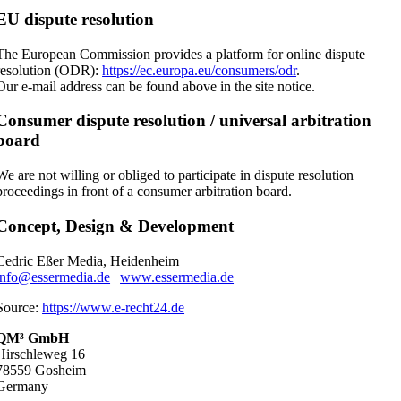
EU dispute resolution
The European Commission provides a platform for online dispute
resolution (ODR):
https://ec.europa.eu/consumers/odr
.
Our e-mail address can be found above in the site notice.
Consumer dispute resolution / universal arbitration
board
We are not willing or obliged to participate in dispute resolution
proceedings in front of a consumer arbitration board.
Concept, Design & Development
Cedric Eßer Media, Heidenheim
info@essermedia.de
|
www.essermedia.de
Source:
https://www.e-recht24.de
QM³ GmbH
Hirschleweg 16
78559 Gosheim
Germany