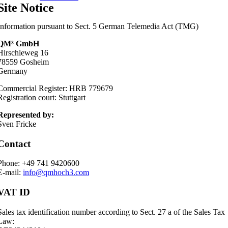
Site Notice
Information pursuant to Sect. 5 German Telemedia Act (TMG)
QM³ GmbH
Hirschleweg 16
78559 Gosheim
Germany
Commercial Register: HRB 779679
Registration court: Stuttgart
Represented by:
Sven Fricke
Contact
Phone: +49 741 9420600
E-mail:
info@qmhoch3.com
VAT ID
Sales tax identification number according to Sect. 27 a of the Sales Tax
Law: