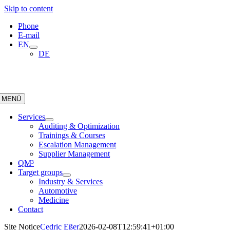
Skip to content
Phone
E-mail
EN
DE
MENÜ
Services
Auditing & Optimization
Trainings & Courses
Escalation Management
Supplier Management
QM³
Target groups
Industry & Services
Automotive
Medicine
Contact
Site Notice
Cedric Eßer
2026-02-08T12:59:41+01:00