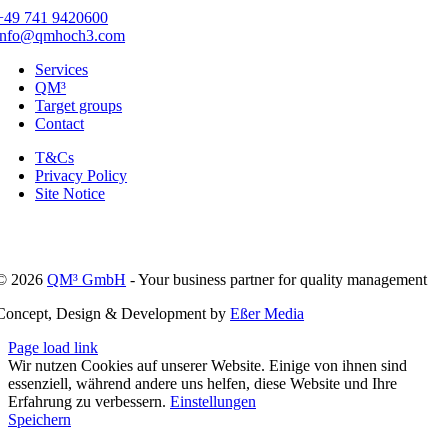
+49 741 9420600
info@qmhoch3.com
Services
QM³
Target groups
Contact
T&Cs
Privacy Policy
Site Notice
© 2026
QM³ GmbH
- Your business partner for quality management
Concept, Design & Development by
Eßer Media
Page load link
Wir nutzen Cookies auf unserer Website. Einige von ihnen sind
essenziell, während andere uns helfen, diese Website und Ihre
Erfahrung zu verbessern.
Einstellungen
Speichern